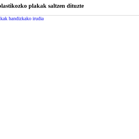
lastikozko plakak saltzen dituzte